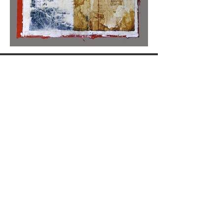
Taller
Carrer Jordi de Sant Jordi, 57
baixos 1, 0
8027 Barcelona, España